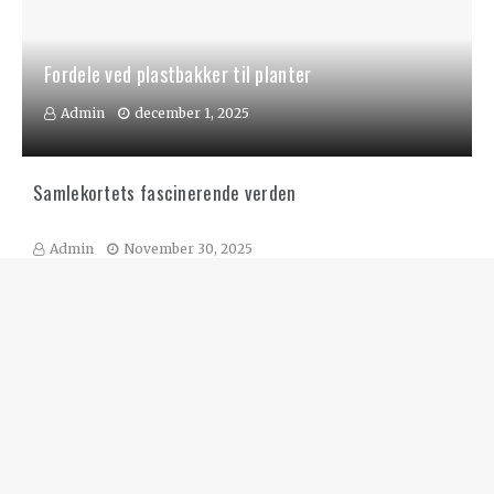
Fordele ved plastbakker til planter
Admin
december 1, 2025
Samlekortets fascinerende verden
Admin
November 30, 2025
Samlekort: En verden af nostalgi og investering
Admin
Oktober 7, 2025
Tarotkort: En rejse ind i det spirituelle
Admin
Juli 27, 2025