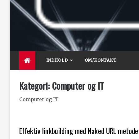
Knife for life
De bedste artikler, tips og tricks finder du her.
INDHOLD
OM/KONTAKT
Kategori:
Computer og IT
Computer og IT
Effektiv linkbuilding med Naked URL metode