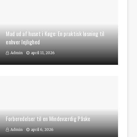
Mad ud af huset i Køge: En praktisk løsning til
enhver lejlighed
Admin
april 11, 2026
Forberedelser til en Mindeværdig Påske
Admin
april 6, 2026