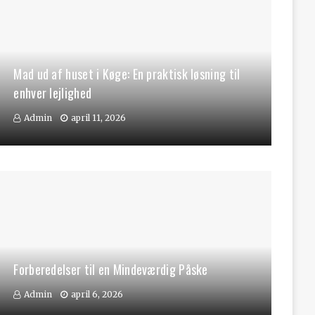
Mad ud af huset i Køge: En praktisk løsning til
enhver lejlighed
Admin
april 11, 2026
Forberedelser til en Mindeværdig Påske
Admin
april 6, 2026