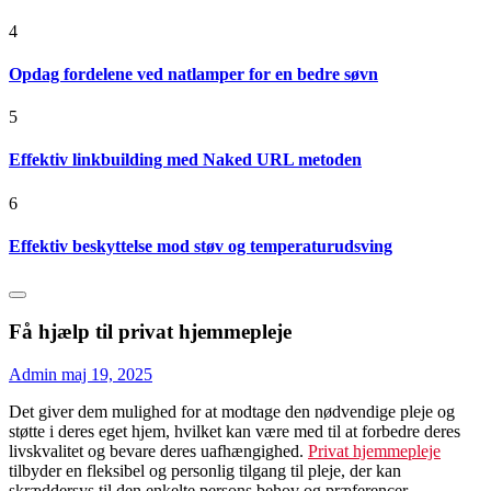
4
Opdag fordelene ved natlamper for en bedre søvn
5
Effektiv linkbuilding med Naked URL metoden
6
Effektiv beskyttelse mod støv og temperaturudsving
Få hjælp til privat hjemmepleje
Admin
maj 19, 2025
Det giver dem mulighed for at modtage den nødvendige pleje og
støtte i deres eget hjem, hvilket kan være med til at forbedre deres
livskvalitet og bevare deres uafhængighed.
Privat hjemmepleje
tilbyder en fleksibel og personlig tilgang til pleje, der kan
skræddersys til den enkelte persons behov og præferencer.