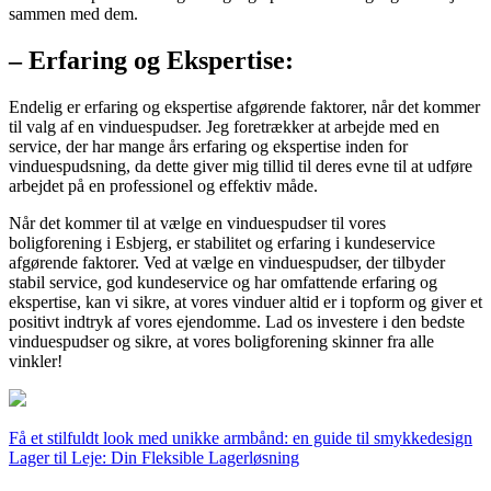
sammen med dem.
– Erfaring og Ekspertise:
Endelig er erfaring og ekspertise afgørende faktorer, når det kommer
til valg af en vinduespudser. Jeg foretrækker at arbejde med en
service, der har mange års erfaring og ekspertise inden for
vinduespudsning, da dette giver mig tillid til deres evne til at udføre
arbejdet på en professionel og effektiv måde.
Når det kommer til at vælge en vinduespudser til vores
boligforening i Esbjerg, er stabilitet og erfaring i kundeservice
afgørende faktorer. Ved at vælge en vinduespudser, der tilbyder
stabil service, god kundeservice og har omfattende erfaring og
ekspertise, kan vi sikre, at vores vinduer altid er i topform og giver et
positivt indtryk af vores ejendomme. Lad os investere i den bedste
vinduespudser og sikre, at vores boligforening skinner fra alle
vinkler!
Indlægsnavigation
Få et stilfuldt look med unikke armbånd: en guide til smykkedesign
Lager til Leje: Din Fleksible Lagerløsning