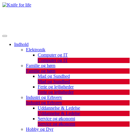
Skip
to
De bedste artikler, tips og tricks finder du her.
content
Knife for life
Indhold
Elektronik
Computer og IT
Computer og IT
Familie og børn
Familie og børn
Mad og Sundhed
Mad og Sundhed
Ferie og lejligheder
Ferie og lejligheder
Industri og Erhverv
Industri og Erhverv
Uddannelse & Ledelse
Uddannelse & Ledelse
Service og økonomi
Service og økonomi
Hobby og Dyr