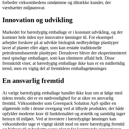
forbedre virksomhedens omdømme og tiltrække kunder, der
værdsætter miljøansvar.
Innovation og udvikling
Markedet for bæredygtig emballage er i konstant udvikling, og der
kommer hele tiden nye innovative løsninger til. For eksempel
arbejder forskere på at udvikle biologisk nedbrydelige plasttyper
lavet af planter eller alger, som kan erstatte traditionelle
petroleumsbaserede plasttyper. Derudover bliver der eksperimenteret
med spiselige emballager, som kan eliminere affald helt. Disse
fremskridt viser, at bæredygtig emballage ikke kun er en midlertidig
trend, men en vigtig del af fremtidens emballageløsninger.
En ansvarlig fremtid
At vælge bæredygtig emballage handler ikke kun om at følge med
tidens trends; det er en nødvendighed for at sikre en ansvarlig
fremtid. Virksomheder som Greenpack Solution ApS spiller en
afgørende rolle i denne overgang ved at tilbyde produkter, der både
opfylder moderne krav til funktionalitet og æstetik og samtidig tager
hensyn til miljøet. Ved at investere i bæredygtige løsninger kan
virksomheder tage et vigtigt skridt mod en mere bæredygtig fremtid