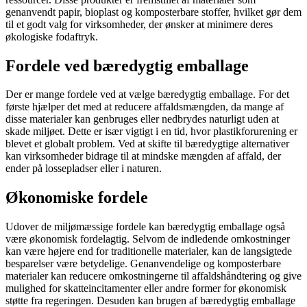
genanvendt papir, bioplast og komposterbare stoffer, hvilket gør dem
til et godt valg for virksomheder, der ønsker at minimere deres
økologiske fodaftryk.
Fordele ved bæredygtig emballage
Der er mange fordele ved at vælge bæredygtig emballage. For det
første hjælper det med at reducere affaldsmængden, da mange af
disse materialer kan genbruges eller nedbrydes naturligt uden at
skade miljøet. Dette er især vigtigt i en tid, hvor plastikforurening er
blevet et globalt problem. Ved at skifte til bæredygtige alternativer
kan virksomheder bidrage til at mindske mængden af affald, der
ender på lossepladser eller i naturen.
Økonomiske fordele
Udover de miljømæssige fordele kan bæredygtig emballage også
være økonomisk fordelagtig. Selvom de indledende omkostninger
kan være højere end for traditionelle materialer, kan de langsigtede
besparelser være betydelige. Genanvendelige og komposterbare
materialer kan reducere omkostningerne til affaldshåndtering og give
mulighed for skatteincitamenter eller andre former for økonomisk
støtte fra regeringen. Desuden kan brugen af bæredygtig emballage