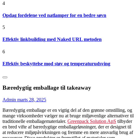
4
Opdag fordelene ved natlamper for en bedre søvn
5
Effektiv linkbuilding med Naked URL metoden
6
Effektiv beskyttelse mod støv og temperaturudsving
Bæredygtig emballage til takeaway
Admin
marts 28, 2025
Bæredygtig emballage er en vigtig del af den grønne omstilling, og
mange virksomheder vælger nu at bruge miljøvenlige alternativer til
traditionelle emballagematerialer.
Greenpack Solution ApS
tilbyder
en bred vifte af bæredygtige emballageløsninger, der er designet til
at reducere miljøpåvirkningen og fremme en mere ansvarlig brug af
ressourcer. Disse produkter er fremstillet af materialer som