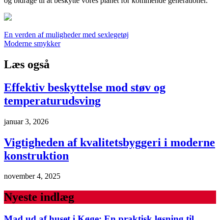
og bidrage til at beskytte vores planet for kommende generationer.
Indlægsnavigation
En verden af muligheder med sexlegetøj
Moderne smykker
Læs også
Effektiv beskyttelse mod støv og
temperaturudsving
januar 3, 2026
Vigtigheden af kvalitetsbyggeri i moderne
konstruktion
november 4, 2025
Nyeste indlæg
Mad ud af huset i Køge: En praktisk løsning til