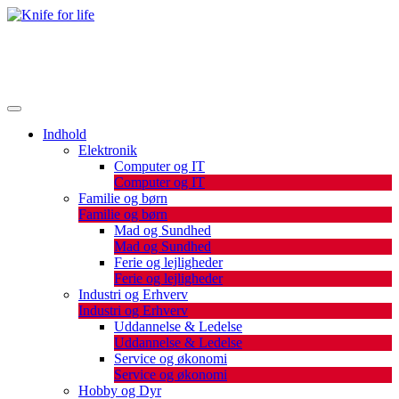
Skip
to
De bedste artikler, tips og tricks finder du her.
content
Knife for life
Indhold
Elektronik
Computer og IT
Computer og IT
Familie og børn
Familie og børn
Mad og Sundhed
Mad og Sundhed
Ferie og lejligheder
Ferie og lejligheder
Industri og Erhverv
Industri og Erhverv
Uddannelse & Ledelse
Uddannelse & Ledelse
Service og økonomi
Service og økonomi
Hobby og Dyr