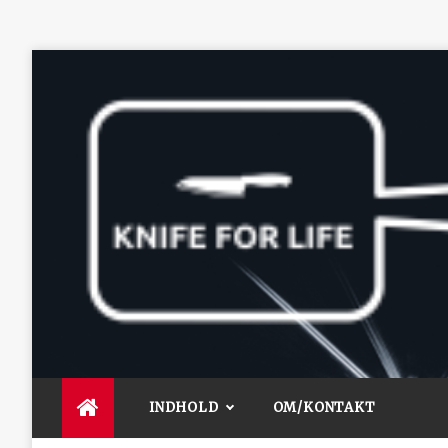
Skip
to
content
Knife for life
De bedste artikler, tips og tricks finder du her.
INDHOLD
OM/KONTAKT