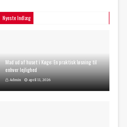
Nyeste Indlæg
Mad ud af huset i Køge: En praktisk løsning til
enhver lejlighed
Admin
april 11, 2026