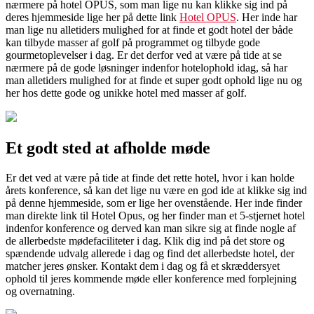
nærmere på hotel OPUS, som man lige nu kan klikke sig ind på
deres hjemmeside lige her på dette link
Hotel OPUS
. Her inde har
man lige nu alletiders mulighed for at finde et godt hotel der både
kan tilbyde masser af golf på programmet og tilbyde gode
gourmetoplevelser i dag. Er det derfor ved at være på tide at se
nærmere på de gode løsninger indenfor hotelophold idag, så har
man alletiders mulighed for at finde et super godt ophold lige nu og
her hos dette gode og unikke hotel med masser af golf.
Et godt sted at afholde møde
Er det ved at være på tide at finde det rette hotel, hvor i kan holde
årets konference, så kan det lige nu være en god ide at klikke sig ind
på denne hjemmeside, som er lige her ovenstående. Her inde finder
man direkte link til Hotel Opus, og her finder man et 5-stjernet hotel
indenfor konference og derved kan man sikre sig at finde nogle af
de allerbedste mødefaciliteter i dag. Klik dig ind på det store og
spændende udvalg allerede i dag og find det allerbedste hotel, der
matcher jeres ønsker. Kontakt dem i dag og få et skræddersyet
ophold til jeres kommende møde eller konference med forplejning
og overnatning.