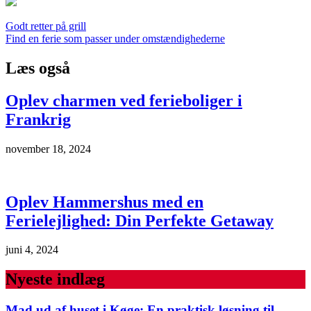
Indlægsnavigation
Godt retter på grill
Find en ferie som passer under omstændighederne
Læs også
Oplev charmen ved ferieboliger i
Frankrig
november 18, 2024
Oplev Hammershus med en
Ferielejlighed: Din Perfekte Getaway
juni 4, 2024
Nyeste indlæg
Mad ud af huset i Køge: En praktisk løsning til