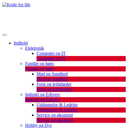
Skip
to
De bedste artikler, tips og tricks finder du her.
content
Knife for life
Indhold
Elektronik
Computer og IT
Computer og IT
Familie og børn
Familie og børn
Mad og Sundhed
Mad og Sundhed
Ferie og lejligheder
Ferie og lejligheder
Industri og Erhverv
Industri og Erhverv
Uddannelse & Ledelse
Uddannelse & Ledelse
Service og økonomi
Service og økonomi
Hobby og Dyr