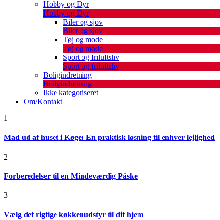
Hobby og Dyr
Hobby og Dyr
Biler og sjov
Biler og sjov
Tøj og mode
Tøj og mode
Sport og friluftsliv
Sport og friluftsliv
Boligindretning
Boligindretning
Ikke kategoriseret
Om/Kontakt
1
Mad ud af huset i Køge: En praktisk løsning til enhver lejlighed
2
Forberedelser til en Mindeværdig Påske
3
Vælg det rigtige køkkenudstyr til dit hjem