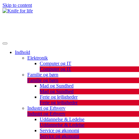
Skip to content
De bedste artikler, tips og tricks finder du her.
Knife for life
Indhold
Elektronik
Computer og IT
Computer og IT
Familie og børn
Familie og børn
Mad og Sundhed
Mad og Sundhed
Ferie og lejligheder
Ferie og lejligheder
Industri og Erhverv
Industri og Erhverv
Uddannelse & Ledelse
Uddannelse & Ledelse
Service og økonomi
Service og økonomi