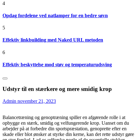
4
Opdag fordelene ved natlamper for en bedre søvn
5
Effektiv linkbuilding med Naked URL metoden
6
Effektiv beskyttelse mod støv og temperaturudsving
Udstyr til en stærkere og mere smidig krop
Admin
november 21, 2023
Balancetræning og genoptræning spiller en afgørende rolle i at
opbygge en stærk, smidig og velfungerende krop. Uanset om du
arbejder på at forbedre din sportspræstation, genoprette efter en
skade eller blot ønsker at styrke din kerne, kan det rette udstyr gøre
en stor forskel. Lad os udforske nogle af de essentielle stykker