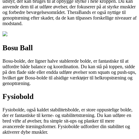
udstyr, der kan bruges til at opbygge styrke i hele kroppen. Du kan
anvende dem til at udføre øvelser, der fokuserer på at styrke muskler
og forbedre bevægelsesområdet. TheraBands er også nyttige til
genoptræning efter skader, da de kan tilpasses forskellige niveauer af
modstand.
Bosu Ball
Bosu-bolde, der ligner halve stablerede bolde, er fantastiske til at
udfordre både balance og koordination. Du kan stå på toppen, sidde
på den flade side eller endda udføre øvelser som squats og push-ups,
hvilket gør Bosu-bolde til alsidige værktøjer til helkropstræning og
genoptræning.
Fysiobold
Fysiobolde, også kaldet stabilitetsbolde, er store oppustelige bolde,
der er fantastiske til kerne- og stabilitetstræning. Du kan udføre en
bred vifte af øvelser, fra simple sit-ups og planker til mere
avancerede træningsformer. Fysiobolde udfordrer din stabilitet og
aktiverer dybe muskler.