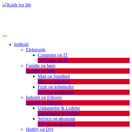
Skip
to
De bedste artikler, tips og tricks finder du her.
content
Knife for life
Indhold
Elektronik
Computer og IT
Computer og IT
Familie og børn
Familie og børn
Mad og Sundhed
Mad og Sundhed
Ferie og lejligheder
Ferie og lejligheder
Industri og Erhverv
Industri og Erhverv
Uddannelse & Ledelse
Uddannelse & Ledelse
Service og økonomi
Service og økonomi
Hobby og Dyr