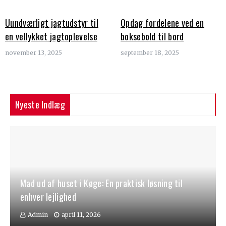
Uundværligt jagtudstyr til
Opdag fordelene ved en
en vellykket jagtoplevelse
boksebold til bord
november 13, 2025
september 18, 2025
Nyeste Indlæg
Mad ud af huset i Køge: En praktisk løsning til
enhver lejlighed
Admin
april 11, 2026