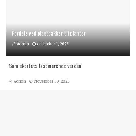
Fordele ved plastbakker til planter
Admin
december 1, 2025
Samlekortets fascinerende verden
Admin
November 30, 2025
Samlekort: En verden af nostalgi og investering
Admin
Oktober 7, 2025
Tarotkort: En rejse ind i det spirituelle