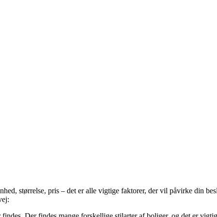
nhed, størrelse, pris – det er alle vigtige faktorer, der vil påvirke din 
vej:
er findes. Der findes mange forskellige stilarter af boliger, og det er vig