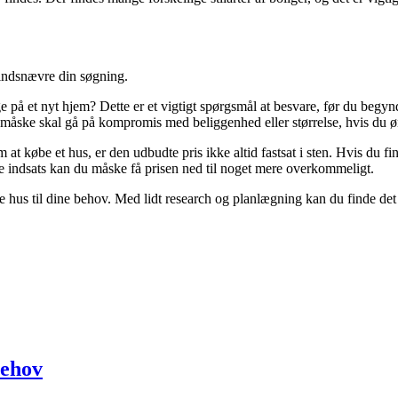
 indsnævre din søgning.
ge på et nyt hjem? Dette er et vigtigt spørgsmål at besvare, før du begy
du måske skal gå på kompromis med beliggenhed eller størrelse, hvis du ø
 at købe et hus, er den udbudte pris ikke altid fastsat i sten. Hvis du f
le indsats kan du måske få prisen ned til noget mere overkommeligt.
te hus til dine behov. Med lidt research og planlægning kan du finde det p
behov