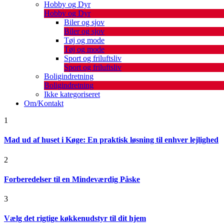
Hobby og Dyr
Hobby og Dyr
Biler og sjov
Biler og sjov
Tøj og mode
Tøj og mode
Sport og friluftsliv
Sport og friluftsliv
Boligindretning
Boligindretning
Ikke kategoriseret
Om/Kontakt
1
Mad ud af huset i Køge: En praktisk løsning til enhver lejlighed
2
Forberedelser til en Mindeværdig Påske
3
Vælg det rigtige køkkenudstyr til dit hjem