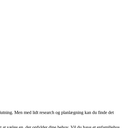
beslutning. Men med lidt research og planlægning kan du finde det
tigt at vælge en, der opfylder dine behov. Vil du have et enfamiliehus