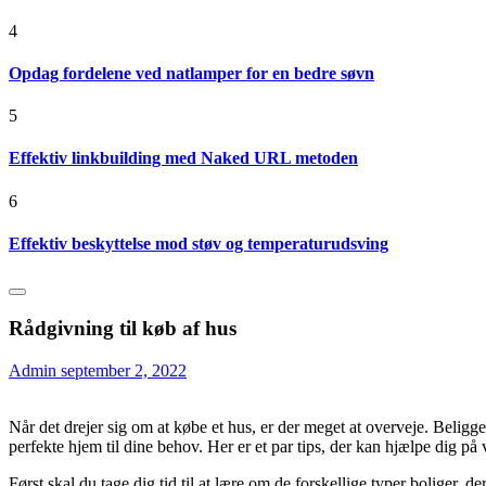
4
Opdag fordelene ved natlamper for en bedre søvn
5
Effektiv linkbuilding med Naked URL metoden
6
Effektiv beskyttelse mod støv og temperaturudsving
Rådgivning til køb af hus
Admin
september 2, 2022
Når det drejer sig om at købe et hus, er der meget at overveje. Beligge
perfekte hjem til dine behov. Her er et par tips, der kan hjælpe dig på 
Først skal du tage dig tid til at lære om de forskellige typer boliger, d